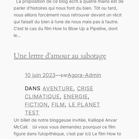
La proposition de ce blog écrit à quatre mains est de
parler d’histoires qui nous font du bien. Tôt ou tard,
nous allions forcément nous retrouver devant un récit
qui faisait du bien à l’une de nous mais pas à l’autre.
C’est le cas du film How to Blow Up a Pipeline, dont
le…
Une lettre d’amour au sabotage
10 juin 2023
—
Agora-Admin
par
DANS
AVENTURE
, 
CRISE
CLIMATIQUE
, 
ENERGIE
, 
FICTION
, 
FILM
, 
LE PLANET
TEST
Un billet de notre bloggeuse invitée, Kalliopé Anvar
McCall. (si vous vous demandez pourquoi ce film
figure dans l’utopithèque, c’est par ici) Le film How to