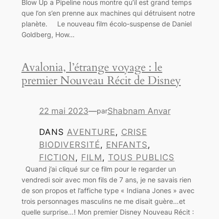
Blow Up a Pipeline nous montre qu’il est grand temps
que l’on s’en prenne aux machines qui détruisent notre
planète. Le nouveau film écolo-suspense de Daniel
Goldberg, How…
Avalonia, l’étrange voyage : le
premier Nouveau Récit de Disney
22 mai 2023
—
Shabnam Anvar
par
DANS
AVENTURE
, 
CRISE
BIODIVERSITÉ
, 
ENFANTS
, 
FICTION
, 
FILM
, 
TOUS PUBLICS
Quand j’ai cliqué sur ce film pour le regarder un
vendredi soir avec mon fils de 7 ans, je ne savais rien
de son propos et l’affiche type « Indiana Jones » avec
trois personnages masculins ne me disait guère…et
quelle surprise…! Mon premier Disney Nouveau Récit :