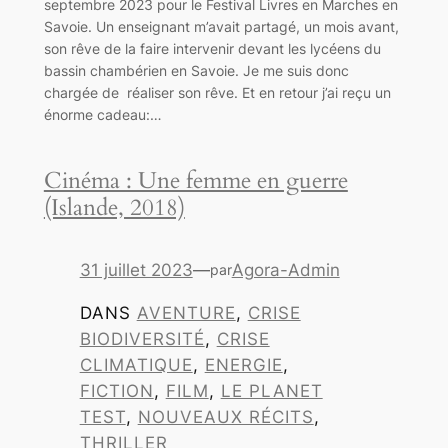
septembre 2023 pour le Festival Livres en Marches en
Savoie. Un enseignant m’avait partagé, un mois avant,
son rêve de la faire intervenir devant les lycéens du
bassin chambérien en Savoie. Je me suis donc
chargée de réaliser son rêve. Et en retour j’ai reçu un
énorme cadeau:…
Cinéma : Une femme en guerre
(Islande, 2018)
31 juillet 2023
—
Agora-Admin
par
DANS
AVENTURE
, 
CRISE
BIODIVERSITÉ
, 
CRISE
CLIMATIQUE
, 
ENERGIE
, 
FICTION
, 
FILM
, 
LE PLANET
TEST
, 
NOUVEAUX RÉCITS
, 
THRILLER