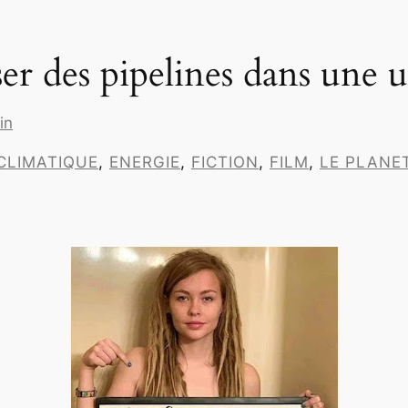
er des pipelines dans une 
in
 CLIMATIQUE
, 
ENERGIE
, 
FICTION
, 
FILM
, 
LE PLANE