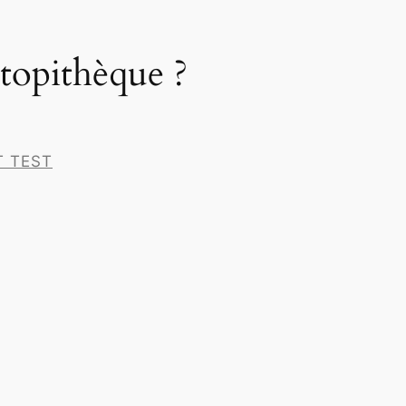
utopithèque ?
T TEST