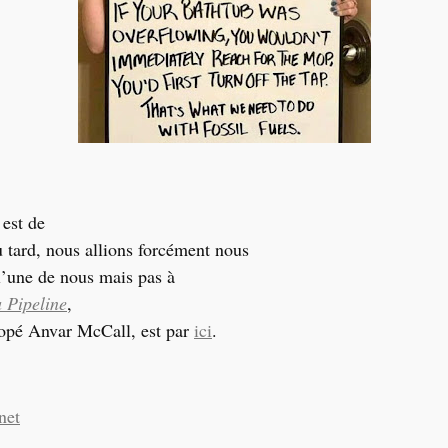
 est de
u tard, nous allions forcément nous
 l’une de nous mais pas à
 Pipeline
,
liopé Anvar McCall, est par
ici
.
net