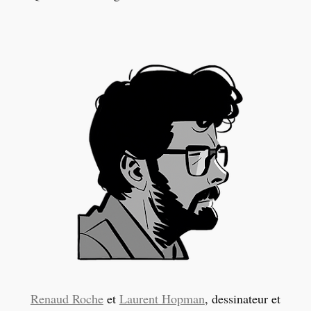
Renaud Roche
et
Laurent Hopman
, dessinateur et