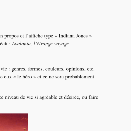
on propos et l
’
affiche type
«
Indiana Jones
»
écit :
Avalonia, l
’
étrange voyage
.
ie : genres, formes, couleurs, opinions, etc.
re eux
«
le héro
»
et ce ne sera probablement
e niveau de vie si agréable et désirée, ou faire