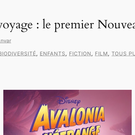
 voyage : le premier Nouve
nvar
BIODIVERSITÉ
, 
ENFANTS
, 
FICTION
, 
FILM
, 
TOUS P