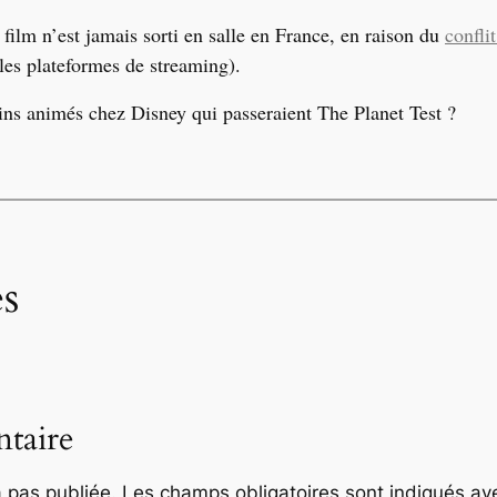
film n
’
est jamais sorti en salle en France, en raison du
confli
 les plateformes de streaming).
ins animés chez Disney qui passeraient The Planet Test ?
s
taire
 pas publiée.
Les champs obligatoires sont indiqués a