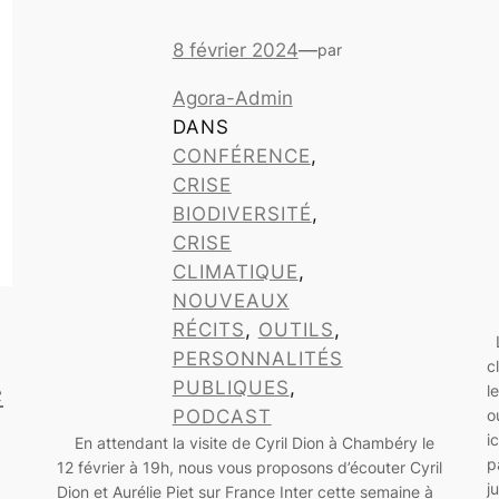
8 février 2024
—
par
Agora-Admin
DANS
CONFÉRENCE
, 
CRISE
BIODIVERSITÉ
, 
CRISE
CLIMATIQUE
, 
NOUVEAUX
RÉCITS
, 
OUTILS
, 
L
PERSONNALITÉS
c
e
PUBLIQUES
, 
l
PODCAST
o
i
En attendant la visite de Cyril Dion à Chambéry le
p
12 février à 19h, nous vous proposons d’écouter Cyril
j
Dion et Aurélie Piet sur France Inter cette semaine à