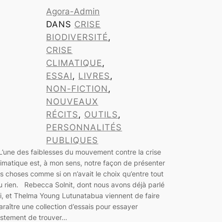
Agora-Admin
DANS
CRISE
BIODIVERSITÉ
, 
CRISE
CLIMATIQUE
, 
ESSAI
, 
LIVRES
, 
NON-FICTION
, 
NOUVEAUX
RÉCITS
, 
OUTILS
, 
PERSONNALITÉS
PUBLIQUES
’une des faiblesses du mouvement contre la crise
limatique est, à mon sens, notre façon de présenter
es choses comme si on n’avait le choix qu’entre tout
u rien. Rebecca Solnit, dont nous avons déjà parlé
ci, et Thelma Young Lutunatabua viennent de faire
araître une collection d’essais pour essayer
ustement de trouver…