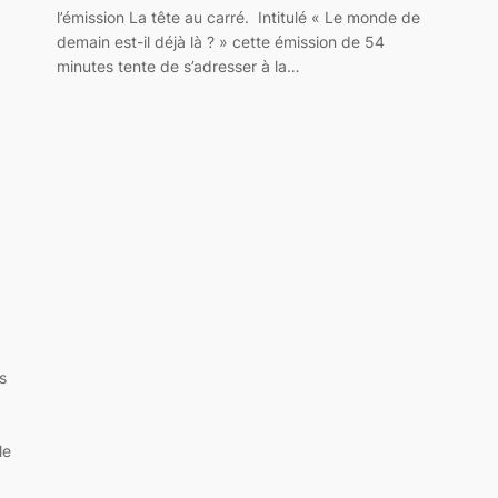
l’émission La tête au carré. Intitulé « Le monde de
demain est-il déjà là ? » cette émission de 54
minutes tente de s’adresser à la…
a
s
le