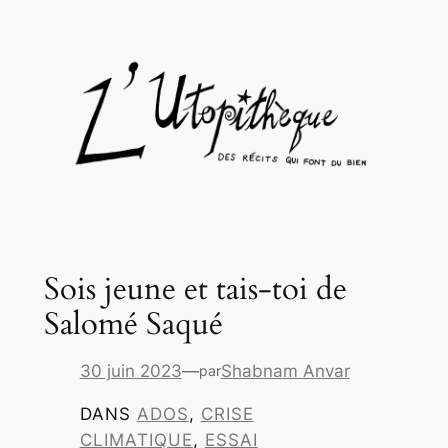
Aller
au
contenu
Sois jeune et tais-toi de
Salomé Saqué
30 juin 2023
—
Shabnam Anvar
par
DANS
ADOS
, 
CRISE
CLIMATIQUE
, 
ESSAI