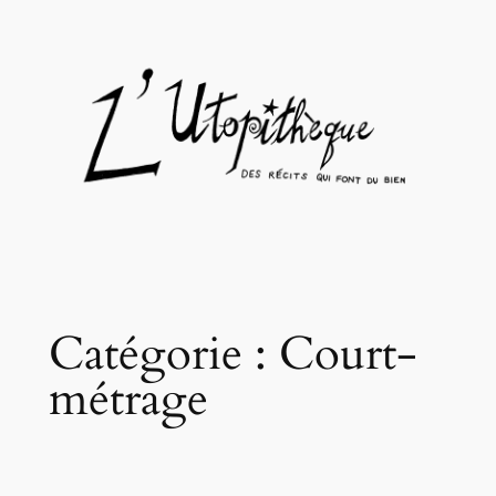
Aller
au
contenu
Catégorie :
Court-
métrage