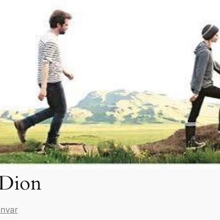
 Dion
nvar