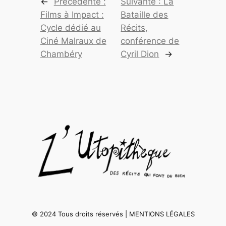
←
Précédente :
Suivante :
La
Films à Impact :
Bataille des
Cycle dédié au
Récits,
Ciné Malraux de
conférence de
Chambéry
Cyril Dion
→
© 2024 Tous droits réservés | MENTIONS LÉGALES