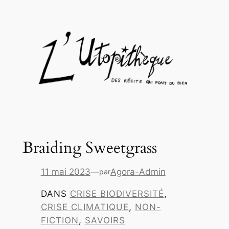
Aller
au
contenu
Braiding Sweetgrass
11 mai 2023
—
Agora-Admin
par
DANS
CRISE BIODIVERSITÉ
, 
CRISE CLIMATIQUE
, 
NON-
FICTION
, 
SAVOIRS