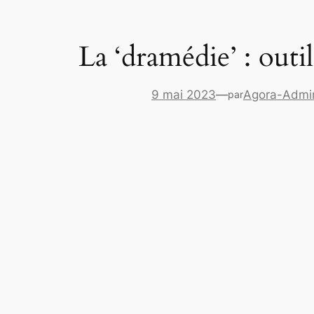
La ‘dramédie’ : outi
9 mai 2023
—
Agora-Admi
par