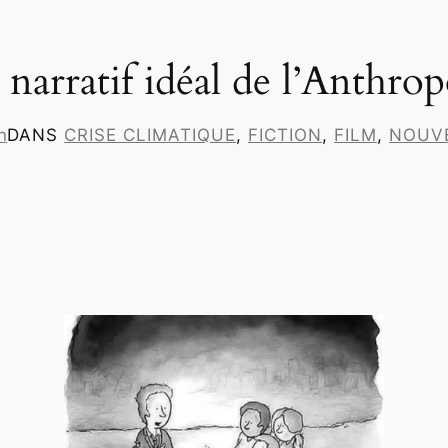
l narratif idéal de l’Anthro
n
DANS
CRISE CLIMATIQUE
, 
FICTION
, 
FILM
, 
NOUVE