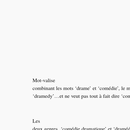
Mot-valise
combinant les mots ‘drame’ et ‘comédie’, le m
‘dramedy’…et ne veut pas tout à fait dire ‘co
Les
deux genres, ‘comédie dramatique’ et ‘draméd